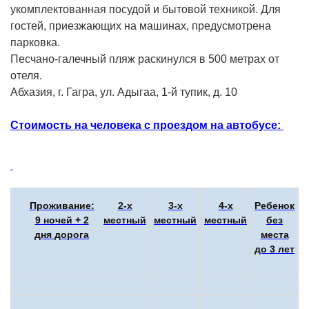
укомплектованная посудой и бытовой техникой. Для
гостей, приезжающих на машинах, предусмотрена
парковка.
Песчано-галечный пляж раскинулся в 500 метрах от
отеля.
Абхазия, г. Гагра, ул. Адыгаа, 1-й тупик, д. 10
Стоимость на человека с проездом на автобусе
:
Проживание:
2-х
3-х
4-х
Ребенок
9 ночей + 2
местный
местный
местный
без
дня дорога
места
до 3 лет