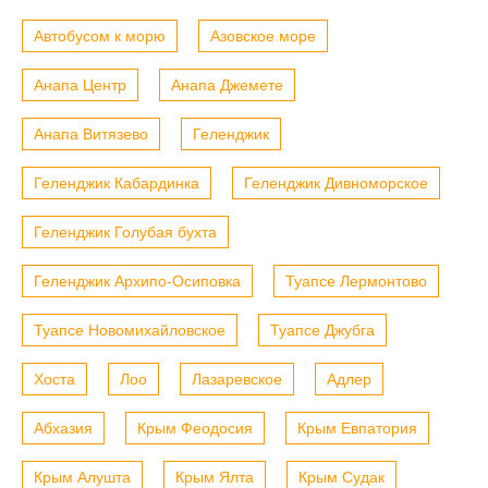
Автобусом к морю
Азовское море
Анапа Центр
Анапа Джемете
Анапа Витязево
Геленджик
Геленджик Кабардинка
Геленджик Дивноморское
Геленджик Голубая бухта
Геленджик Архипо-Осиповка
Туапсе Лермонтово
Туапсе Новомихайловское
Туапсе Джубга
Хоста
Лоо
Лазаревское
Адлер
Абхазия
Крым Феодосия
Крым Евпатория
Крым Алушта
Крым Ялта
Крым Судак