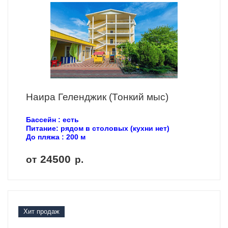
Наира Геленджик (Тонкий мыс)
Бассейн : есть
Питание: рядом в столовых (кухни нет)
До пляжа : 200 м
24500
от
р.
Хит продаж