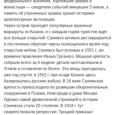
федерального значения. Уцелевшие церкви и
монастыри — свидетели событий минувших 5 веков, а
память об утраченных храмах хранит историко-
архитектурная экспозиция.
Через остров проходят популярные круизные
маршруты из Казани, и с каждым годом туристов ждет
все больше открытий: Свияжск активно реставрируется
и постепенно обретает черты полноценного музея под
открытым небом. Свияжск был основан в 1551 г., во
времена правления Ивана Грозного. Мощную крепость
собрали всего за 4 недели: детали заготавливали в
Угличе и сплавляли по Волге. Эта мощь пригодилась
уже год спустя: в 1552 г. при осаде Казани здесь
базировались русские войска. В 16 веке Свияжская
крепость превосходила по размерам оборонительные
сооружения в Пскове, Новгороде и даже Москве.
Однако самой драматичной страницей в истории
Свияжска стало 20 столетие. В 1918 г. тут
свирепствовали репрессии: Троцкий приказал