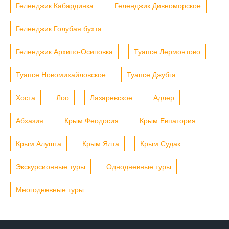
Геленджик Кабардинка
Геленджик Дивноморское
Геленджик Голубая бухта
Геленджик Архипо-Осиповка
Туапсе Лермонтово
Туапсе Новомихайловское
Туапсе Джубга
Хоста
Лоо
Лазаревское
Адлер
Абхазия
Крым Феодосия
Крым Евпатория
Крым Алушта
Крым Ялта
Крым Судак
Экскурсионные туры
Однодневные туры
Многодневные туры