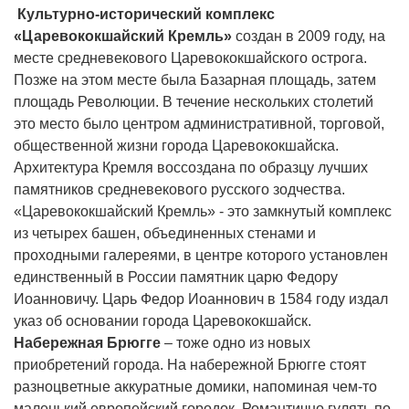
Культурно-исторический комплекс
«Царевококшайский Кремль»
создан в 2009 году, на
месте средневекового Царевококшайского острога.
Позже на этом месте была Базарная площадь, затем
площадь Революции. В течение нескольких столетий
это место было центром административной, торговой,
общественной жизни города Царевококшайска.
Архитектура Кремля воссоздана по образцу лучших
памятников средневекового русского зодчества.
«Царевококшайский Кремль» - это замкнутый комплекс
из четырех башен, объединенных стенами и
проходными галереями, в центре которого установлен
единственный в России памятник царю Федору
Иоанновичу. Царь Федор Иоаннович в 1584 году издал
указ об основании города Царевококшайск.
Набережная Брюгге
– тоже одно из новых
приобретений города. На набережной Брюгге стоят
разноцветные аккуратные домики, напоминая чем-то
маленький европейский городок. Романтично гулять по