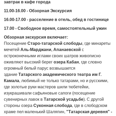
завтрак в кафе города
11.00-16.00 - Обзорная Экскурсия
16.00-17.00 - расселение в отель, обед в гостинице
17.00 - Свободное время, самостоятельный ужин
Обзорная экскурсия включает:
Посещение
Старо-татарской слободы
, где минареты
мечетей
Аль-Марджани, Апанаевской
с
остроконечными иглами своих шатров живописно
оживляют высокий берег
озера Кабан
, где словно
огромный белый парус возвышается
здание
Татарского академического театра им Г.
Камала
, любимый не только татарами, но и русскими,
где золотые руки мастеров шили тюбетейки,
изукрашивали сафьяновые сапоги (посещение
сувенирных лавок в
Татарской усадьбе
). С другой
стороны озера
Суконная слобода
, где в слободском
храме пел маленький Шаляпин,
"Татарская деревня" -