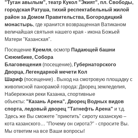
"Туган авылым", театр Кукол "Экият", пл. Свободы,
городская Ратуша, тихий респектабельный жилой
район за Домом Правительства, Богородицкий
монастырь
, где хранится возвращенная Ватиканом
величайшая святыня нашего края - икона Божьей
Матери "Казанская".
Посещение
Кремля
, осмотр
Падающей башни
Сююмбике, Собора
Благовещения
(посещение),
Губернаторского
Дворца, Легендарной мечети Кол
Шариф
(посещение) . Выход на смотровую площадку с
живописной панорамой города: Дворец земледелия,
Набережная реки Казанка, спортивные
объекты:
"Казань Арена", Дворец Водных видов
спорта, ледовый дворец "Татнефть Арена"
и т.д.
Здесь же Вы сможете "приютить" сироту казанскую –
кота казанского… "Почему он сирота?" - спросите Вы.
Мы ответим на все Ваши вопросы!