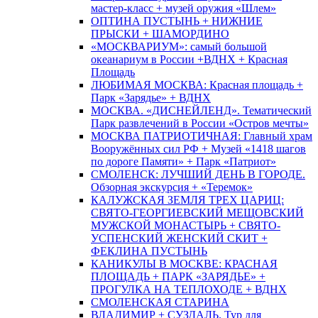
мастер-класс + музей оружия «Шлем»
ОПТИНА ПУСТЫНЬ + НИЖНИЕ
ПРЫСКИ + ШАМОРДИНО
«МОСКВАРИУМ»: самый большой
океанариум в России +ВДНХ + Красная
Площадь
ЛЮБИМАЯ МОСКВА: Красная площадь +
Парк «Зарядье» + ВДНХ
МОСКВА. «ДИСНЕЙЛЕНД». Тематический
Парк развлечений в России «Остров мечты»
МОСКВА ПАТРИОТИЧНАЯ: Главный храм
Вооружённых сил РФ + Музей «1418 шагов
по дороге Памяти» + Парк «Патриот»
СМОЛЕНСК: ЛУЧШИЙ ДЕНЬ В ГОРОДЕ.
Обзорная экскурсия + «Теремок»
КАЛУЖСКАЯ ЗЕМЛЯ ТРЕХ ЦАРИЦ:
СВЯТО-ГЕОРГИЕВСКИЙ МЕЩОВСКИЙ
МУЖСКОЙ МОНАСТЫРЬ + СВЯТО-
УСПЕНСКИЙ ЖЕНСКИЙ СКИТ +
ФЕКЛИНА ПУСТЫНЬ
КАНИКУЛЫ В МОСКВЕ: КРАСНАЯ
ПЛОЩАДЬ + ПАРК «ЗАРЯДЬЕ» +
ПРОГУЛКА НА ТЕПЛОХОДЕ + ВДНХ
СМОЛЕНСКАЯ СТАРИНА
ВЛАДИМИР + СУЗДАЛЬ. Тур для