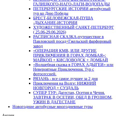
ГАЛИЦКОГО-НАГО-ЛАГИ-ВОДОПАДЫ
ПЕТЕРБУРГСКИЕ ИСТОРИИ автобусный
тур ко Дню Победы
БРЕСТ-БЕЛОВЕЖСКАЯ-ПУЩА
-ДЫХАНИЕ-ИСТОРИИ
ХУДОЖЕСТВЕННЫЙ САНКТ-ПЕТЕРБУРГ
( 25.06-29.06.2026)
РАСПИСНАЯ СКАЗКА-путешествие в
Павловский посад+Гжельский фарфоровый
завод
«ОПЕРАЦИЯ КМВ, ИЛИ ДРУГИЕ
ПРИКЛЮЧЕНИЯ В ГОРАХ ДОМБАЯ»:
МАЙКОП + КИСЛОВОДСК + ДОМБАЙ
«Волшебная сказка в ГОРАХ АДЫГЕИ» или
Невероятные Приключения. Тур с
фотосессией.
РЯЗАНЬ - все самое лучшее за 2 дня
Приключения на Волге: НИЖНИЙ
НОВГОРОД + СУЗДАЛЬ
СУПЕР ТУР: Дагестан, Осетия и Чечня.
ЗАВТРАК В ОСЕТИИ, ОБЕД В ГРОЗНОМ,
УЖИН В ДАГЕСТАНЕ
Новогодние автобусные многодневные туры
Акции