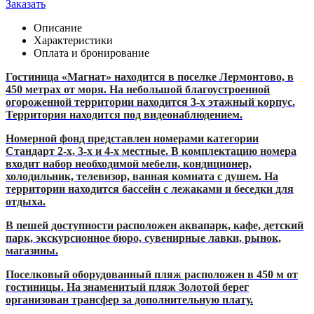
Заказать
Описание
Характеристики
Оплата и бронирование
Гостиница «Магнат» находится в поселке Лермонтово, в
450 метрах от моря. На небольшой благоустроенной
огороженной территории находится 3-х этажный корпус.
Территория находится под видеонаблюдением.
Номерной фонд представлен номерами категории
Стандарт 2-х, 3-х и 4-х местные. В комплектацию номера
входит набор необходимой мебели, кондиционер,
холодильник, телевизор, ванная комната с душем. На
территории находится бассейн с лежаками и беседки для
отдыха.
В пешей доступности расположен аквапарк, кафе, детский
парк, экскурсионное бюро, сувенирные лавки, рынок,
магазины.
Поселковый оборудованный пляж расположен в 450 м от
гостиницы. На знаменитый пляж Золотой берег
организован трансфер за дополнительную плату.