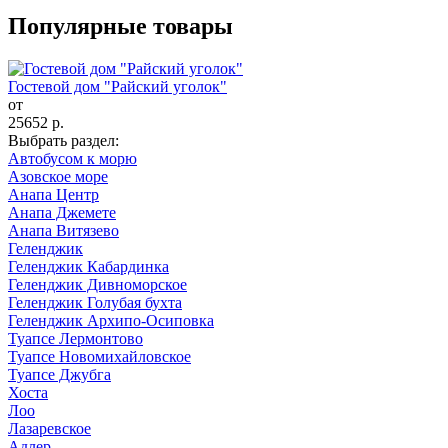
Популярные товары
Гостевой дом "Райский уголок"
от
25652
р.
Выбрать раздел:
Автобусом к морю
Азовское море
Анапа Центр
Анапа Джемете
Анапа Витязево
Геленджик
Геленджик Кабардинка
Геленджик Дивноморское
Геленджик Голубая бухта
Геленджик Архипо-Осиповка
Туапсе Лермонтово
Туапсе Новомихайловское
Туапсе Джубга
Хоста
Лоо
Лазаревское
Адлер