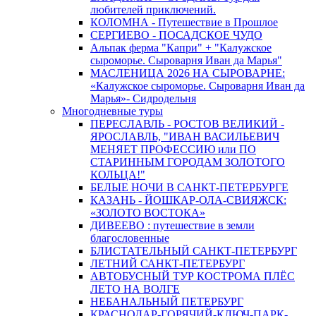
любителей приключений.
КОЛОМНА - Путешествие в Прошлое
СЕРГИЕВО - ПОСАДСКОЕ ЧУДО
Альпак ферма "Капри" + "Калужское
сыроморье. Сыроварня Иван да Марья"
МАСЛЕНИЦА 2026 НА СЫРОВАРНЕ:
«Калужское сыроморье. Сыроварня Иван да
Марья»- Сидродельня
Многодневные туры
ПЕРЕСЛАВЛЬ - РОСТОВ ВЕЛИКИЙ -
ЯРОСЛАВЛЬ, "ИВАН ВАСИЛЬЕВИЧ
МЕНЯЕТ ПРОФЕССИЮ или ПО
СТАРИННЫМ ГОРОДАМ ЗОЛОТОГО
КОЛЬЦА!"
БЕЛЫЕ НОЧИ В САНКТ-ПЕТЕРБУРГЕ
КАЗАНЬ - ЙОШКАР-ОЛА-СВИЯЖСК:
«ЗОЛОТО ВОСТОКА»
ДИВЕЕВО : путешествие в земли
благословенные
БЛИСТАТЕЛЬНЫЙ САНКТ-ПЕТЕРБУРГ
ЛЕТНИЙ САНКТ-ПЕТЕРБУРГ
АВТОБУСНЫЙ ТУР КОСТРОМА ПЛЁС
ЛЕТО НА ВОЛГЕ
НЕБАНАЛЬНЫЙ ПЕТЕРБУРГ
КРАСНОДАР-ГОРЯЧИЙ-КЛЮЧ-ПАРК-